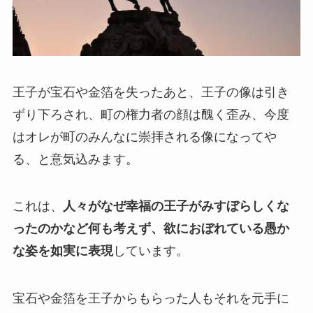
王子が宝石や金箔を失ったあと、王子の像は引き
ずり下ろされ、町の権力者の顔は醜く歪み、今度
はオレが町のみんなに崇拝される像になってや
る、と意気込みます。
これは、
人々がなぜ幸福の王子がみすぼらしくな
ったのかなど何も考えず、欲におぼれている愚か
な姿を如実に表現
しています。
宝石や金箔を王子からもらった人もそれを元手に