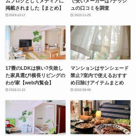
ムブログとしてメディアに
で安いメーカーは?ナッシ
掲載されました【まとめ】
ュの口コミを調査
2023-12-17
2022-11-25
17畳のLDKは狭い?失敗し
マンションはサンシェード
た家具選び!横長リビングの
禁止?室内で使えるおすす
わが家【web内覧会】
め日除けアイテムまとめ
2022-11-21
2022-08-06