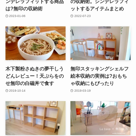
ンデレラフィットする商品
の収納術。シンデレラフィ
は?無印の収納術
ットするアイテムまとめ
2023-01-06
2022-07-23
木下製粉さぬきの夢干しう
無印スタッキングシェルフ
どんレビュー！天ぷらをの
絵本収納の実例は?おもち
せ無印の白磁丼で食す
ゃ収納にもぴったり
2019-10-14
2019-03-19